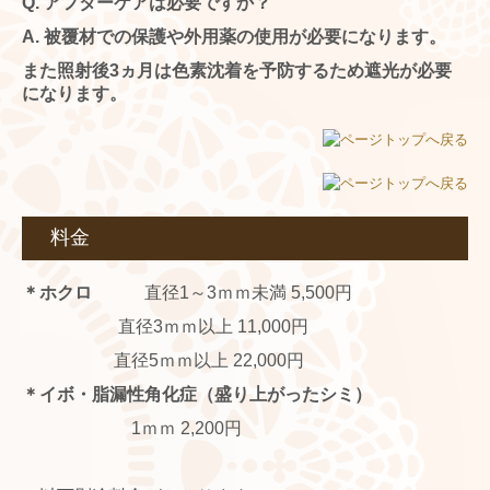
Q.
アフターケアは必要ですか？
A. 被覆材での保護や外用薬の使用が必要になります。
また照射後3ヵ月は色素沈着を予防するため遮光が必要
になります。
料金
＊ホクロ
直径1～3ｍｍ未満 5,500
円
直径3ｍｍ以上 11,000
円
直径5ｍｍ以上 22,000
円
＊イボ・脂漏性角化症（盛り上がったシミ）
1ｍｍ 2,200円