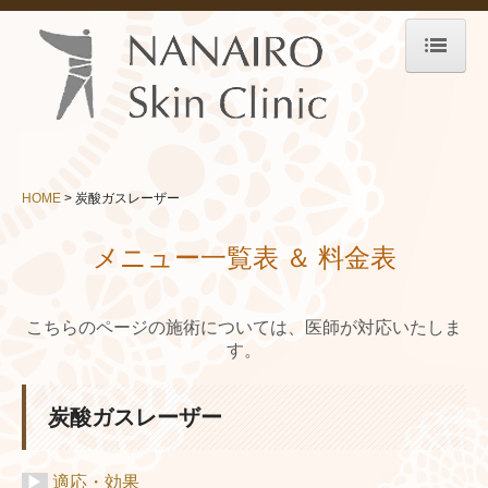
HOME
診療案内-About Clinic-
院長紹介
HOME
炭酸ガスレーザー
医師紹介
メニュー一覧表 ＆ 料金表
院内紹介
診療時間・アクセス
こちらのページの施術については、医師が対応いたしま
す。
託児サービス
メニュー-Menu-
炭酸ガスレーザー
お悩み-Trouble-
▶
適応・効果