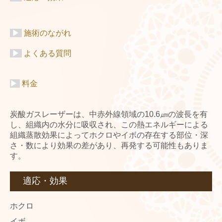
料金一覧-Price-
商品案内-Reccomend Cosmetics-
▶
施術のながれ
お問合せ-Contact-
▶
よくある質問
よくある質問-Q&A-
ブログ-Blog-
▶
料金
Instagram
炭酸ガスレーザーは、中赤外線領域の10.6㎛の波長を有
News
し、組織内の水分に吸収され、この熱エネルギーによる
組織蒸散効果によってホクロやイボの存在する部位・深
問診票
さ・数により効果の差があり、再発する可能性もありま
す。
ピアスの同意書
適応・効果
スタッフ募集
ホクロ
イボ