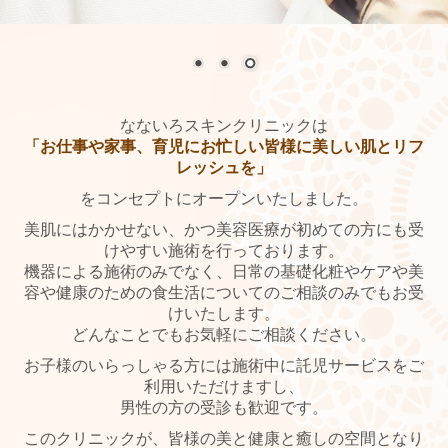
料金一覧-Price-
商品案内-Reccomend Cosmetics-
お問合せ-Contact-
よくある質問-Q&A-
なないろスキンクリニックは
「お仕事や家事、育児にお忙しい皆様に美しい肌とリフ
ブログ-Blog-
レッシュを」
をコンセプトにオープンいたしました。
Instagram
美肌にはかかせない、かつ美容医療が初めての方にも受
News
けやすい施術を行っております。
機器による施術のみでなく、日常の基礎化粧やケアや美
問診票
容や健康のための食生活についてのご相談のみでもお受
けいたします。
ピアスの同意書
どんなことでもお気軽にご相談ください。
お子様のいらっしゃる方には施術中に託児サービスをご
スタッフ募集
利用いただけますし、
男性の方の受診も歓迎です。
このクリニックが、皆様の美と健康と癒しの空間となり