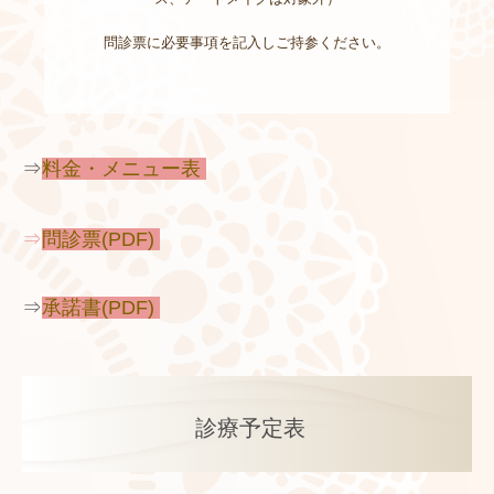
問診票に必要事項を記入しご持参ください。
⇒
料金・メニュー表
⇒
問診票(PDF)
⇒
承諾書(PDF)
診療予定表