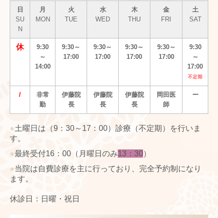
日
月
火
水
木
金
土
SU
MON
TUE
WED
THU
FRI
SAT
N
休
9:30
9:30～
9:30～
9:30～
9:30～
9:30
～
17:00
17:00
17:00
17:00
～
14:00
17:00
不定期
/
非常
伊藤院
伊藤院
伊藤院
岡田医
ー
勤
長
長
長
師
●
土曜日は（9：30～17：00）診療（不定期）を行いま
す。
●
最終受付16：00（
月曜日のみ
13：30
）
●
当院は自費診療を主に行っており、完全予約制になり
ます。
休診日：日曜・祝日