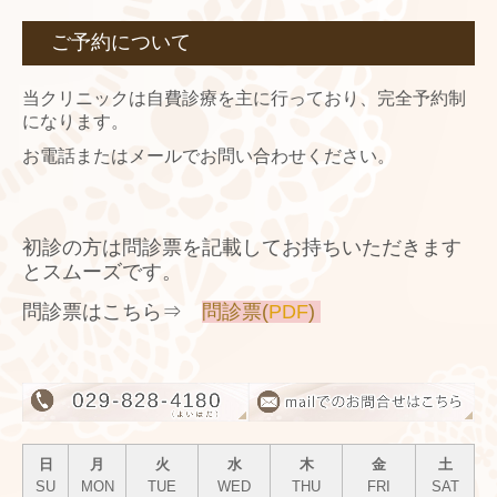
ご予約について
当クリニックは自費診療を主に行っており、完全予約制
になります。
お電話またはメールでお問い合わせください。
初診の方は問診票を記載してお持ちいただきます
とスムーズです。
問診票はこちら⇒
問診票(
PDF
)
日
月
火
水
木
金
土
SU
MON
TUE
WED
THU
FRI
SAT