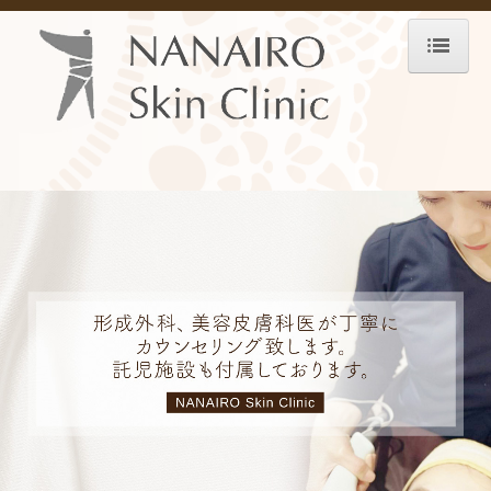
HOME
診療案内-About Clinic-
院長紹介
医師紹介
院内紹介
診療時間・アクセス
託児サービス
メニュー-Menu-
お悩み-Trouble-