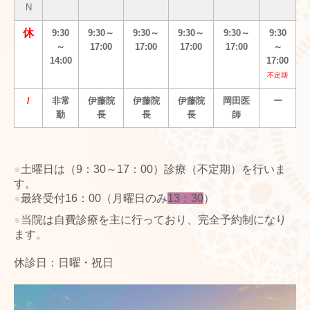
N
休
9:30
9:30～
9:30～
9:30～
9:30～
9:30
～
17:00
17:00
17:00
17:00
～
14:00
17:00
不定期
/
非常
伊藤院
伊藤院
伊藤院
岡田医
ー
勤
長
長
長
師
●
土曜日は（9：30～17：00）診療（不定期）を行いま
す。
●
最終受付16：00（
月曜日のみ
13：30
）
●
当院は自費診療を主に行っており、完全予約制になり
ます。
休診日：日曜・祝日