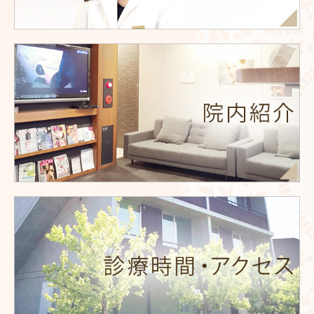
料金一覧-Price-
商品案内-Reccomend Cosmetics-
お問合せ-Contact-
よくある質問-Q&A-
ブログ-Blog-
Instagram
News
問診票
ピアスの同意書
スタッフ募集