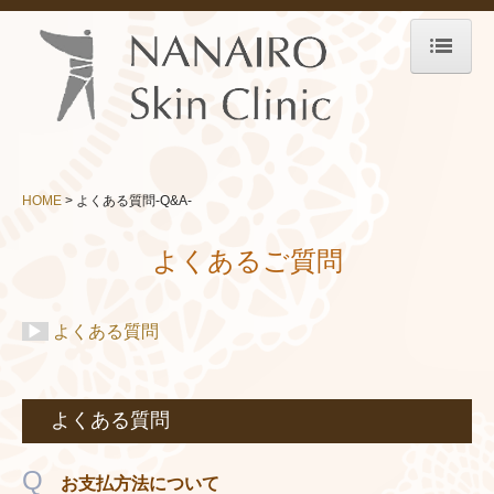
HOME
診療案内-About Clinic-
院長紹介
HOME
よくある質問-Q&A-
医師紹介
よくあるご質問
院内紹介
診療時間・アクセス
▶
よくある質問
託児サービス
メニュー-Menu-
よくある質問
お悩み-Trouble-
Q
お支払方法について