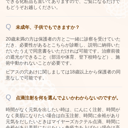
できる化粧品も置いてありますので、ご覧になるだけで
もどうぞお越しください。
Q
未成年、子供でもできますか？
20歳未満の方は保護者の方とご一緒に診察を受けていた
だき、必要性があるとこちらが診断し、説明に納得いた
だいたうえで同意書をいただければ可能です。治療前後
の遮光ができること（部活や体育、登下校時など）、施
術中動かれないことが必要です。
ピアスの穴あけに関しましては18歳以上から保護者の同
意なしで可能です。
Q
点滴注射を何を選んでよいかわからないのですが。
時間がなく元気を出したい時は、にんにく注射、時間が
なく美肌になりたい場合は白玉注射、時間に余裕があり
元気をだしたいときはマイヤーズカクテル点滴、時間に
余裕があり美肌になりたい・免疫力を上げたい場合は高