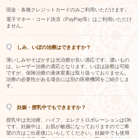
料金一覧-Price-
現金・各種クレジットカードの
みご利用いただけます。
商品案内-Reccomend Cosmetics-
電子マネー・コード決済（PayPay等）はご利用いただけ
ません。
お問合せ-Contact-
よくある質問-Q&A-
Q
しみ、いぼの治療はできますか？
ブログ-Blog-
薄いしみやそばかすは光治療が良い適応です。濃いもの
Instagram
は、レーザー治療の適応となります。いぼは診察は可能
ですが、保険治療の
液体窒素は取り扱っておりません。
News
治療の必要性がある場合には別の医療機関をご紹介しま
す。
問診票
ピアスの同意書
Q
妊娠・授乳中でもできますか？
スタッフ募集
授乳中は光治療、ハイフ、エレクトロポレーションはOK
です。妊娠中は、お肌が敏感になっておりますのでご希
望の方はご出産後にいらしてください。妊娠中でも使用