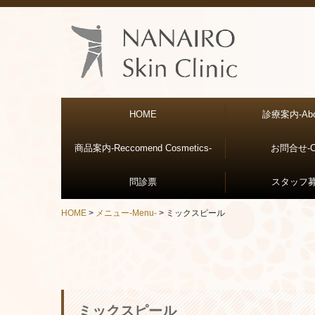
HOME
診療案内-About
商品案内-Reccomend Cosmetics-
院長紹介
医師紹介
院内紹介
診療時間・アクセス
託児サービス
お問合せ-Co
問診票
スタッ
HOME
メニュー-Menu-
ミックスピール
ピアスの同意書
ミックスピール