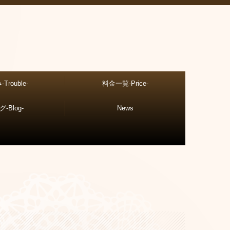
Trouble-
料金一覧-Price-
-Blog-
News